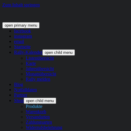
Zum Inhalt springen
open primary menu
facebook
instagram
email
Startseite
Rally-Kalender
open child menu
Listenübersicht
Karte
Jahresübersicht
Monatsübersicht
Rally melden
Blog
Notfalldaten
Partner
Shop
open child menu
Produkte
Warenkorb
Versandarten
Zahlungsarten
Widerrufsbelehrung