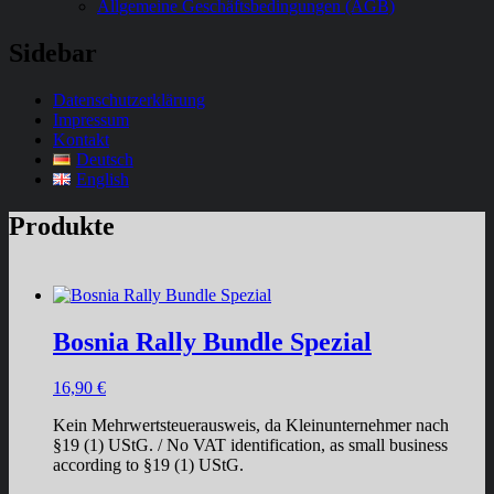
Allgemeine Geschäftsbedingungen (AGB)
Sidebar
Datenschutzerklärung
Impressum
Kontakt
Deutsch
English
Produkte
Bosnia Rally Bundle Spezial
16,90
€
Kein Mehrwertsteuerausweis, da Kleinunternehmer nach
§19 (1) UStG. / No VAT identification, as small business
according to §19 (1) UStG.