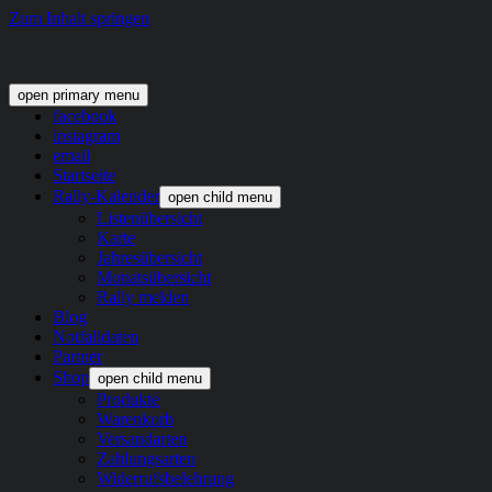
Zum Inhalt springen
open primary menu
facebook
instagram
email
Startseite
Rally-Kalender
open child menu
Listenübersicht
Karte
Jahresübersicht
Monatsübersicht
Rally melden
Blog
Notfalldaten
Partner
Shop
open child menu
Produkte
Warenkorb
Versandarten
Zahlungsarten
Widerrufsbelehrung