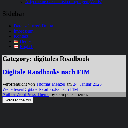
Allgemeine Geschäftsbedingungen (AGB)
Sidebar
Datenschutzerklärung
Impressum
Kontakt
Deutsch
English
Category:
digitales Roadbook
Digitale Raodbooks nach FIM
Veröffentlicht von
Thomas Menzel
am
24. Januar 2025
Weiterlesen
Digitale Raodbooks nach FIM
Author WordPress Theme
by Compete Themes
Scroll to the top