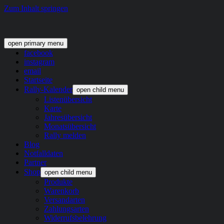
Zum Inhalt springen
open primary menu
facebook
instagram
email
Startseite
Rally-Kalender
open child menu
Listenübersicht
Karte
Jahresübersicht
Monatsübersicht
Rally melden
Blog
Notfalldaten
Partner
Shop
open child menu
Produkte
Warenkorb
Versandarten
Zahlungsarten
Widerrufsbelehrung