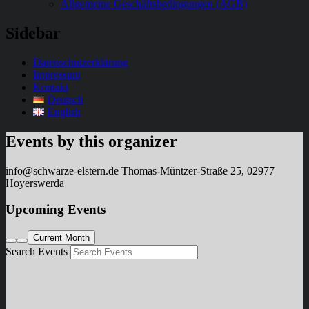
Allgemeine Geschäftsbedingungen (AGB)
Sidebar
Datenschutzerklärung
Impressum
Kontakt
Deutsch
English
Events by this organizer
info@schwarze-elstern.de
Thomas-Müntzer-Straße 25, 02977
Hoyerswerda
Upcoming Events
Current Month
Search Events