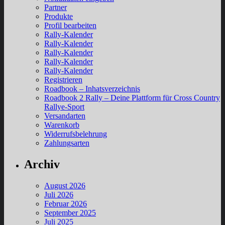
Partner
Produkte
Profil bearbeiten
Rally-Kalender
Rally-Kalender
Rally-Kalender
Rally-Kalender
Rally-Kalender
Registrieren
Roadbook – Inhatsverzeichnis
Roadbook 2 Rally – Deine Plattform für Cross Country
Rallye-Sport
Versandarten
Warenkorb
Widerrufsbelehrung
Zahlungsarten
Archiv
August 2026
Juli 2026
Februar 2026
September 2025
Juli 2025