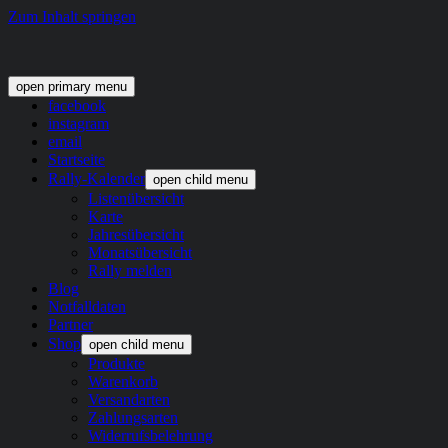
Zum Inhalt springen
open primary menu
facebook
instagram
email
Startseite
Rally-Kalender
open child menu
Listenübersicht
Karte
Jahresübersicht
Monatsübersicht
Rally melden
Blog
Notfalldaten
Partner
Shop
open child menu
Produkte
Warenkorb
Versandarten
Zahlungsarten
Widerrufsbelehrung