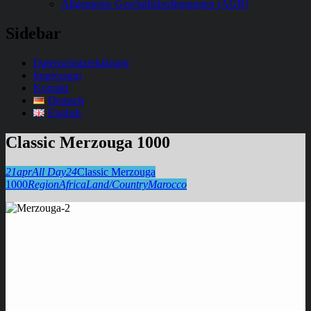
Allgemeine Geschäftsbedingungen (AGB)
Sidebar
Datenschutzerklärung
Impressum
Kontakt
Deutsch
English
Classic Merzouga 1000
21
apr
All Day
24
Classic Merzouga
1000
Region
Africa
Land/Country
Marocco