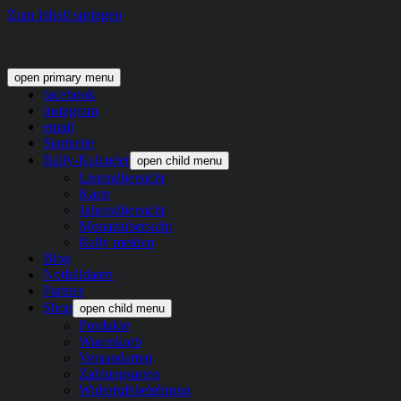
Zum Inhalt springen
open primary menu
facebook
instagram
email
Startseite
Rally-Kalender
open child menu
Listenübersicht
Karte
Jahresübersicht
Monatsübersicht
Rally melden
Blog
Notfalldaten
Partner
Shop
open child menu
Produkte
Warenkorb
Versandarten
Zahlungsarten
Widerrufsbelehrung