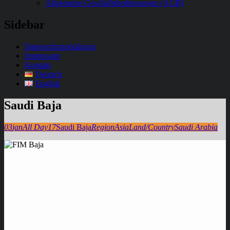
Allgemeine Geschäftsbedingungen (AGB)
Sidebar
Datenschutzerklärung
Impressum
Kontakt
Deutsch
English
Saudi Baja
03
jan
All Day
17
Saudi Baja
Region
Asia
Land/Country
Saudi Arabia