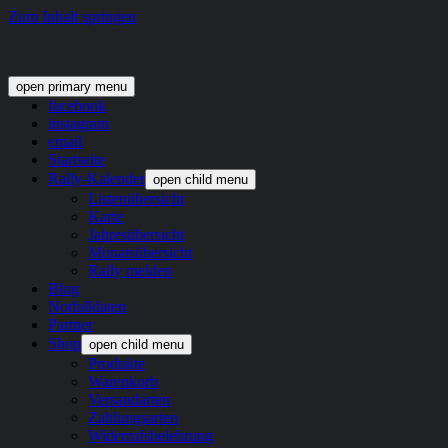
Zum Inhalt springen
open primary menu
facebook
instagram
email
Startseite
Rally-Kalender
open child menu
Listenübersicht
Karte
Jahresübersicht
Monatsübersicht
Rally melden
Blog
Notfalldaten
Partner
Shop
open child menu
Produkte
Warenkorb
Versandarten
Zahlungsarten
Widerrufsbelehrung