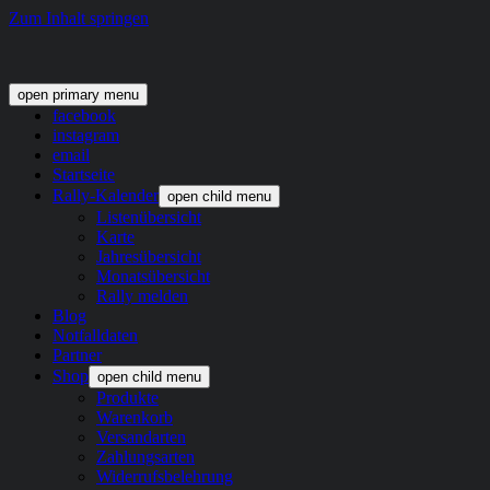
Zum Inhalt springen
open primary menu
facebook
instagram
email
Startseite
Rally-Kalender
open child menu
Listenübersicht
Karte
Jahresübersicht
Monatsübersicht
Rally melden
Blog
Notfalldaten
Partner
Shop
open child menu
Produkte
Warenkorb
Versandarten
Zahlungsarten
Widerrufsbelehrung