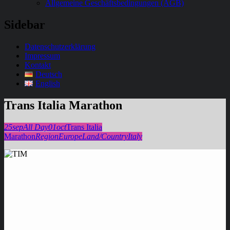
Allgemeine Geschäftsbedingungen (AGB)
Sidebar
Datenschutzerklärung
Impressum
Kontakt
Deutsch
English
Trans Italia Marathon
25
sep
All Day
01
oct
Trans Italia
Marathon
Region
Europe
Land/Country
Italy