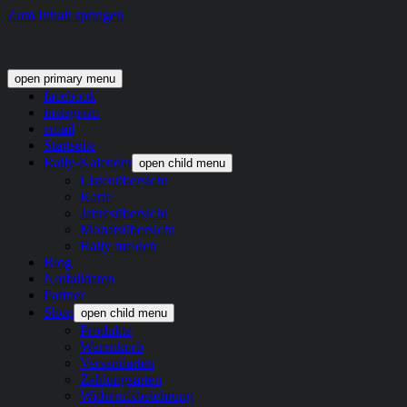
Zum Inhalt springen
open primary menu
facebook
instagram
email
Startseite
Rally-Kalender
open child menu
Listenübersicht
Karte
Jahresübersicht
Monatsübersicht
Rally melden
Blog
Notfalldaten
Partner
Shop
open child menu
Produkte
Warenkorb
Versandarten
Zahlungsarten
Widerrufsbelehrung