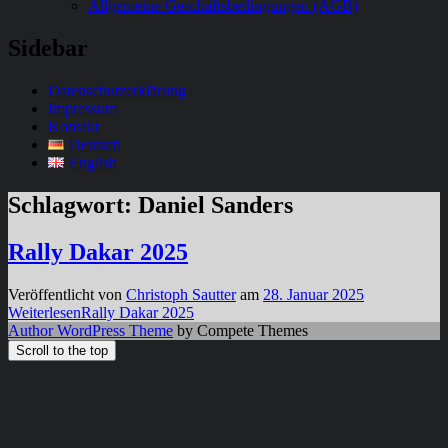
Allgemeine Geschäftsbedingungen (AGB)
Sidebar
Datenschutzerklärung
Impressum
Kontakt
Deutsch
English
Schlagwort:
Daniel Sanders
Rally Dakar 2025
Veröffentlicht von
Christoph Sautter
am
28. Januar 2025
Weiterlesen
Rally Dakar 2025
Author WordPress Theme
by Compete Themes
Scroll to the top