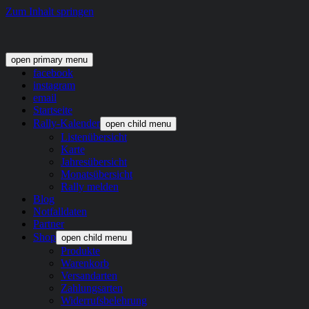
Zum Inhalt springen
open primary menu
facebook
instagram
email
Startseite
Rally-Kalender
open child menu
Listenübersicht
Karte
Jahresübersicht
Monatsübersicht
Rally melden
Blog
Notfalldaten
Partner
Shop
open child menu
Produkte
Warenkorb
Versandarten
Zahlungsarten
Widerrufsbelehrung