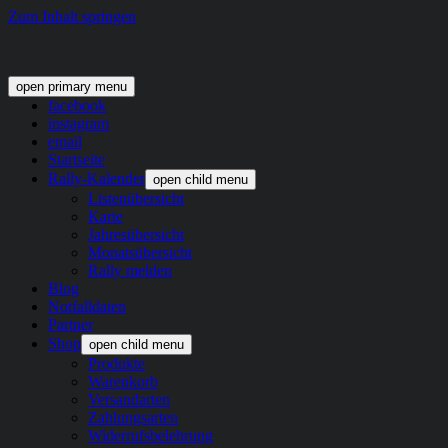
Zum Inhalt springen
open primary menu
facebook
instagram
email
Startseite
Rally-Kalender
open child menu
Listenübersicht
Karte
Jahresübersicht
Monatsübersicht
Rally melden
Blog
Notfalldaten
Partner
Shop
open child menu
Produkte
Warenkorb
Versandarten
Zahlungsarten
Widerrufsbelehrung