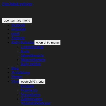
Zum Inhalt springen
open primary menu
facebook
instagram
email
Startseite
Rally-Kalender
open child menu
Listenübersicht
Karte
Jahresübersicht
Monatsübersicht
Rally melden
Blog
Notfalldaten
Partner
Shop
open child menu
Produkte
Warenkorb
Versandarten
Zahlungsarten
Widerrufsbelehrung