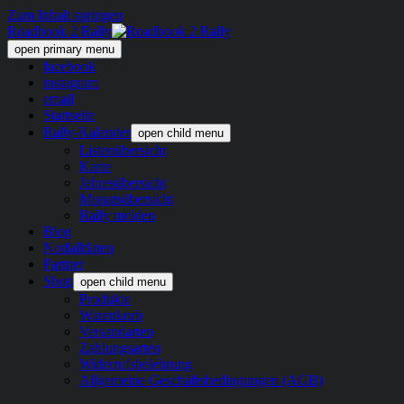
Zum Inhalt springen
Roadbook 2 Rally
open primary menu
facebook
instagram
email
Startseite
Rally-Kalender
open child menu
Listenübersicht
Karte
Jahresübersicht
Monatsübersicht
Rally melden
Blog
Notfalldaten
Partner
Shop
open child menu
Produkte
Warenkorb
Versandarten
Zahlungsarten
Widerrufsbelehrung
Allgemeine Geschäftsbedingungen (AGB)