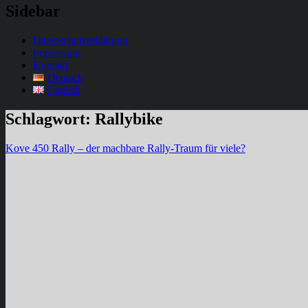
Sidebar
Datenschutzerklärung
Impressum
Kontakt
Deutsch
English
Schlagwort:
Rallybike
Kove 450 Rally – der machbare Rally-Traum für viele?