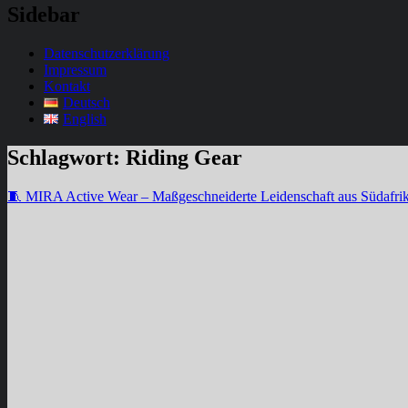
Sidebar
Datenschutzerklärung
Impressum
Kontakt
Deutsch
English
Schlagwort:
Riding Gear
🧵 MIRA Active Wear – Maßgeschneiderte Leidenschaft aus Südafri