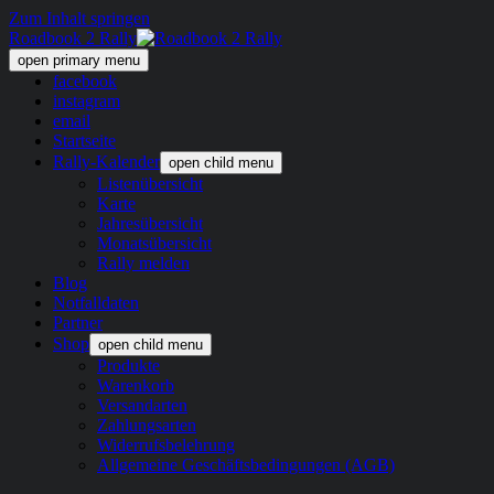
Zum Inhalt springen
Roadbook 2 Rally
open primary menu
facebook
instagram
email
Startseite
Rally-Kalender
open child menu
Listenübersicht
Karte
Jahresübersicht
Monatsübersicht
Rally melden
Blog
Notfalldaten
Partner
Shop
open child menu
Produkte
Warenkorb
Versandarten
Zahlungsarten
Widerrufsbelehrung
Allgemeine Geschäftsbedingungen (AGB)